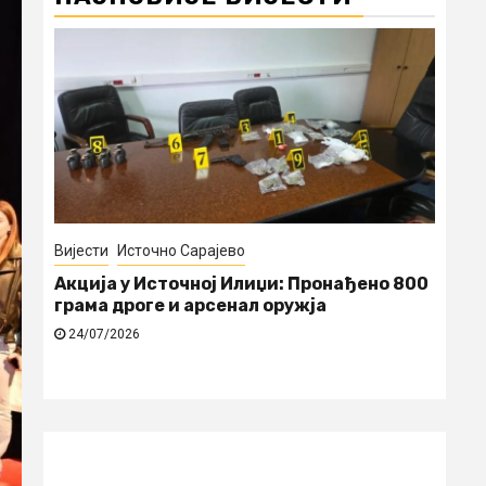
Источно Сарајево
Сервисне информације
но 800
Најава искључења струје у недјељу
24/07/2026