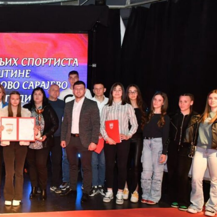
Вијести
Источно Сарајево
с у функцији
Акција у Источној Илиџи: Пронађе
грама дроге и арсенал оружја
24/07/2026