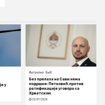
Актуелно
БиХ
Без прелаза на Сави нема
подршке: Петковић против
е у
ратификације уговора са
Хрватском
22/07/2026