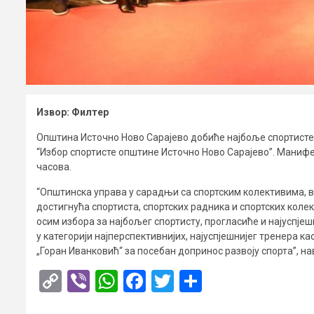
Извор: Филтер
Општина Источно Ново Сарајево добиће најбоље спортисте 
“Избор спортисте општине Источно Ново Сарајево”. Манифе
часова.
“Општинска управа у сарадњи са спортским колективима, 
достигнућа спортиста, спортских радника и спортских колек
осим избора за најбољег спортисту, прогласиће и најуспјеш
у категорији најперспективнијих, најуспјешнијег тренера ка
„Горан Иванковић“ за посебан допринос развоју спорта”, н
Copy
Viber
WhatsApp
Facebook
Twitter
Share
Link