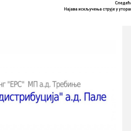
Следећ
Најава искључења струје у утора