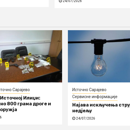
24/07/2026
точно Сарајево
Источно Сарајево
Сервисне информације
 Источној Илиџи:
но 800 грама дроге и
Најава искључења струј
 оружја
недјељу
6
24/07/2026