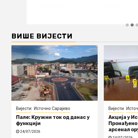
ВИШЕ ВИЈЕСТИ
Вијести
Источно Сарајево
Вијести
Источ
Пале: Кружни ток од данас у
Акција у И
функцији
Пронађено 
арсенал ор
24/07/2026
24/07/2026