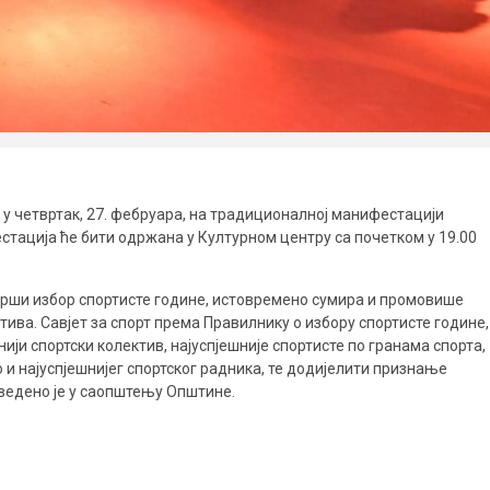
у четвртак, 27. фебруара, на традиционалној манифестацији
стација ће бити одржана у Културном центру са почетком у 19.00
врши избор спортисте године, истовремено сумира и промовише
тива. Савјет за спорт према Правилнику о избору спортисте године,
нији спортски колектив, најуспјешније спортисте по гранама спорта,
о и најуспјешнијег спортског радника, те додијелити признање
аведено је у саопштењу Општине.