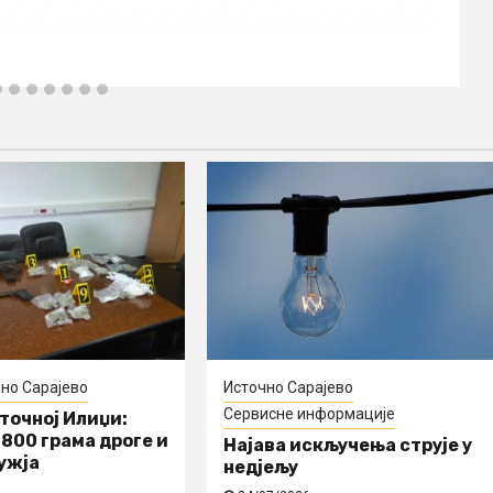
но Сарајево
Источно Сарајево
Сервисне информације
сточној Илиџи:
800 грама дроге и
Најава искључења струје у
ужја
недјељу