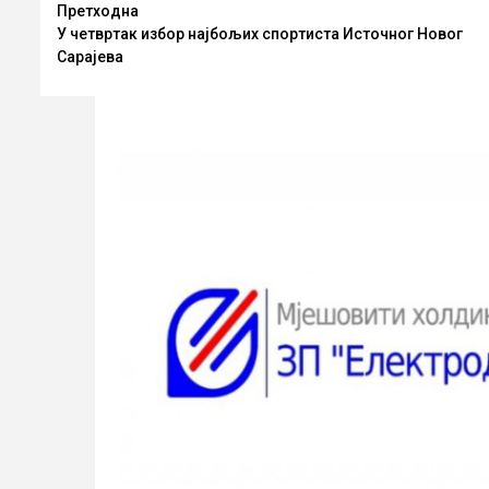
Опширније
Претходна
У четвртак избор најбољих спортиста Источног Новог
Сарајева