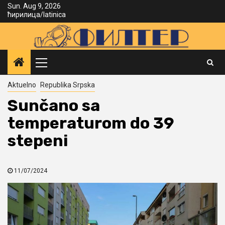
Skip
Sun. Aug 9, 2026
ћирилица
/
latinica
to
content
Primary
Menu
Aktuelno
Republika Srpska
Sunčano sa
temperaturom do 39
stepeni
11/07/2024