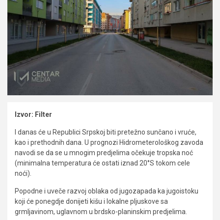
Izvor: Filter
I danas će u Republici Srpskoj biti pretežno sunčano i vruće,
kao i prethodnih dana. U prognozi Hidrometerološkog zavoda
navodi se da se u mnogim predjelima očekuje tropska noć
(minimalna temperatura će ostati iznad 20°S tokom cele
noći).
Popodne i uveče razvoj oblaka od jugozapada ka jugoistoku
koji će ponegdje donijeti kišu i lokalne pljuskove sa
grmljavinom, uglavnom u brdsko-planinskim predjelima.