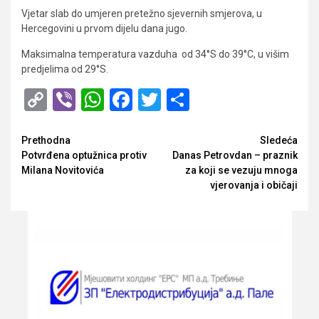
Vjetar slab do umjeren pretežno sjevernih smjerova, u
Hercegovini u prvom dijelu dana jugo.
Maksimalna temperatura vazduha
od 34°S do 39°C, u višim
predjelima od 29°S.
Copy
Viber
WhatsApp
Facebook
Twitter
Share
Link
Opširnije
Prethodna
Sledeća
Potvrđena optužnica protiv
Danas Petrovdan – praznik
Milana Novitovića
za koji se vezuju mnoga
vjerovanja i običaji