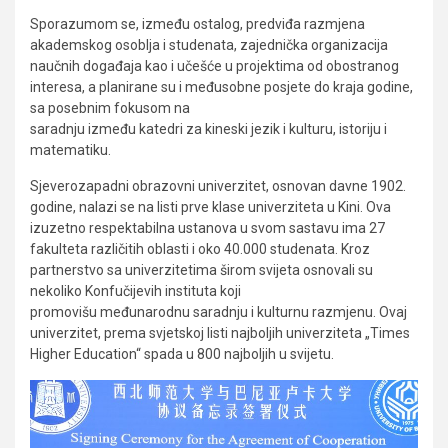
Sporazumom se, između ostalog, predviđa razmjena
akademskog osoblja i studenata, zajednička organizacija
naučnih događaja kao i učešće u projektima od obostranog
interesa, a planirane su i međusobne posjete do kraja godine,
sa posebnim fokusom na
saradnju između katedri za kineski jezik i kulturu, istoriju i
matematiku.
Sjeverozapadni obrazovni univerzitet, osnovan davne 1902.
godine, nalazi se na listi prve klase univerziteta u Kini. Ova
izuzetno respektabilna ustanova u svom sastavu ima 27
fakulteta različitih oblasti i oko 40.000 studenata. Kroz
partnerstvo sa univerzitetima širom svijeta osnovali su
nekoliko Konfučijevih instituta koji
promovišu međunarodnu saradnju i kulturnu razmjenu. Ovaj
univerzitet, prema svjetskoj listi najboljih univerziteta „Times
Higher Education“ spada u 800 najboljih u svijetu.