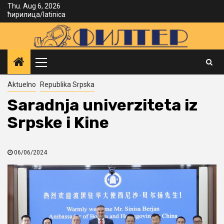
Skip
Thu. Aug 6, 2026
ћирилица
/
latinica
to
content
Primary
Menu
Aktuelno
Republika Srpska
Saradnja univerziteta iz
Srpske i Kine
06/06/2024