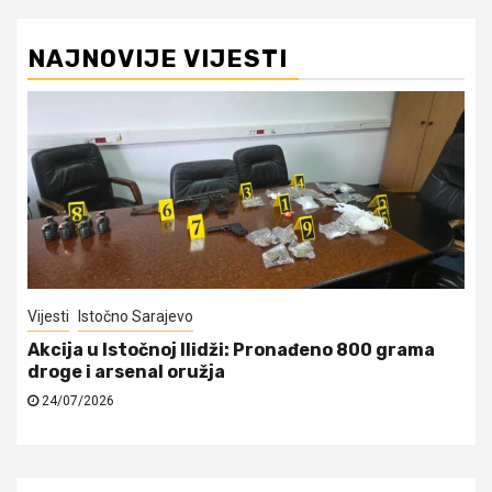
NAJNOVIJE VIJESTI
ajevo
Istočno Sarajevo
Servi
noj Ilidži: Pronađeno 800 grama
Najava isključenja
l oružja
24/07/2026