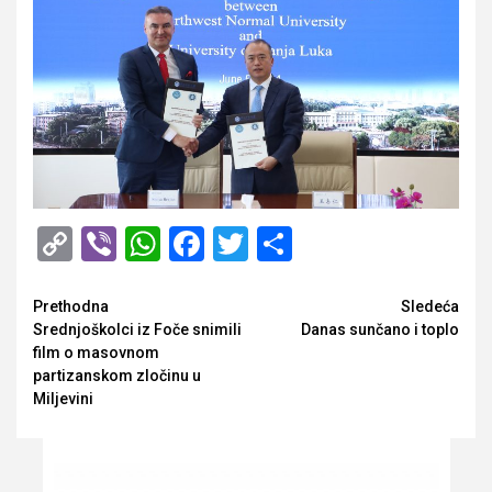
Copy
Viber
WhatsApp
Facebook
Twitter
Share
Link
Opširnije
Prethodna
Sledeća
Srednjoškolci iz Foče snimili
Danas sunčano i toplo
film o masovnom
partizanskom zločinu u
Miljevini