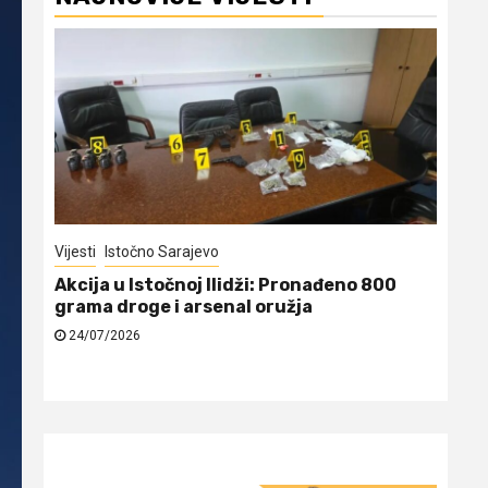
Vijesti
Istočno Sarajevo
Isto
Akcija u Istočnoj Ilidži: Pronađeno 800
Naj
grama droge i arsenal oružja
24
24/07/2026