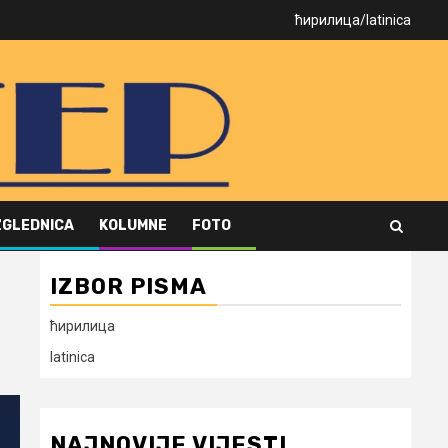
ћирилица
/
latinica
ZGLEDNICA
KOLUMNE
FOTO
IZBOR PISMA
ћирилица
latinica
NAJNOVIJE VIJESTI