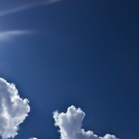
Vijesti
Istočno Sarajevo
stvo” do
Pale: Kružni tok od danas u funkciji
m kartonu
24/07/2026