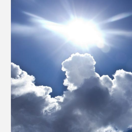
Aktuelno
Republika Srpska
Putem aplikacije “Moje zdrav
bržeg pristupa zdravstveno
30/06/2026