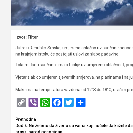
Izvor: Filter
Jutro u Republici Srpskoj umjereno oblačno uz sunčane periode 
na krajnjem istoku će postojati uslovi za slabe padavine.
Tokom dana sunčano i malo toplije uz umjerenu oblačnost, pr
Vjetar slab do umjeren sjevernih smjerova, na planinama i na 
Maksimalna temperatura vazduha od 12°S do 18°C, u višim pre
Copy
Viber
WhatsApp
Facebook
Twitter
Share
Link
Opširnije
Prethodna
Dodik: Ne želimo da živimo sa vama koji hoćete da kažete da
srpski narod genocidan