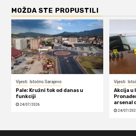
MOŽDA STE PROPUSTILI
Vijesti
Istočno Sarajevo
Vijesti
Isto
Pale: Kružni tok od danas u
Akcija u 
funkciji
Pronađen
arsenal 
24/07/2026
24/07/202