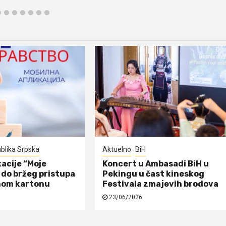
blika Srpska
Aktuelno
BiH
acije “Moje
Koncert u Ambasadi BiH u
do bržeg pristupa
Pekingu u čast kineskog
nom kartonu
Festivala zmajevih brodova
23/06/2026