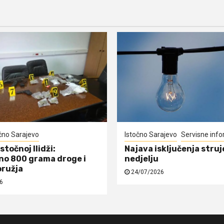
čno Sarajevo
Istočno Sarajevo
Servisne info
Istočnoj Ilidži:
Najava isključenja struj
o 800 grama droge i
nedjelju
oružja
24/07/2026
6