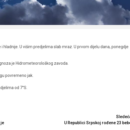
i hladnije. U višim predjelima slab mraz. U prvom dijelu dana, ponegdje
ognoza je Hidrometeorološkog zavoda.
jugu povremeno jak.
djelima od 7°S.
Sledeć
 je
U Republici Srpskoj rođene 23 beb