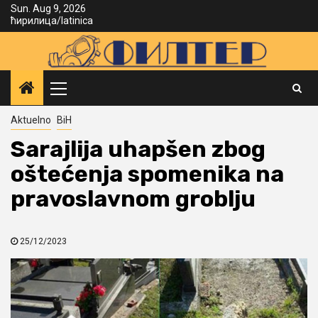
Skip
Sun. Aug 9, 2026
ћирилица
/
latinica
to
content
Primary
Menu
Aktuelno
BiH
Sarajlija uhapšen zbog
oštećenja spomenika na
pravoslavnom groblju
25/12/2023