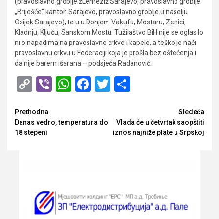
(pravoslavno groblje žLemeziž Sarajevo, pravoslavno groblje
„Briješće“ kanton Sarajevo, pravoslavno groblje u naselju
Osijek Sarajevo), te u u Donjem Vakufu, Mostaru, Zenici,
Kladnju, Ključu, Sanskom Mostu. Tužilaštvo BiH nije se oglasilo
ni o napadima na pravoslavne crkve i kapele, a teško je naći
pravoslavnu crkvu u Federaciji koja je prošla bez oštećenja i
da nije barem išarana – podsjeća Radanović.
Copy
Viber
WhatsApp
Facebook
Twitter
Share
Link
Opširnije
Prethodna
Sledeća
Danas vedro, temperatura do
Vlada će u četvrtak saopštiti
18 stepeni
iznos najniže plate u Srpskoj