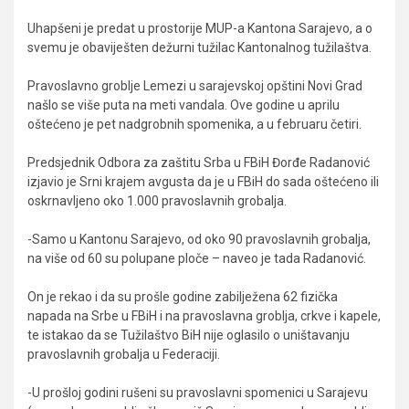
Uhapšeni je predat u prostorije MUP-a Kantona Sarajevo, a o
svemu je obaviješten dežurni tužilac Kantonalnog tužilaštva.
Pravoslavno groblje Lemezi u sarajevskoj opštini Novi Grad
našlo se više puta na meti vandala. Ove godine u aprilu
oštećeno je pet nadgrobnih spomenika, a u februaru četiri.
Predsjednik Odbora za zaštitu Srba u FBiH Đorđe Radanović
izjavio je Srni krajem avgusta da je u FBiH do sada oštećeno ili
oskrnavljeno oko 1.000 pravoslavnih grobalja.
-Samo u Kantonu Sarajevo, od oko 90 pravoslavnih grobalja,
na više od 60 su polupane ploče – naveo je tada Radanović.
On je rekao i da su prošle godine zabilježena 62 fizička
napada na Srbe u FBiH i na pravoslavna groblja, crkve i kapele,
te istakao da se Tužilaštvo BiH nije oglasilo o uništavanju
pravoslavnih grobalja u Federaciji.
-U prošloj godini rušeni su pravoslavni spomenici u Sarajevu