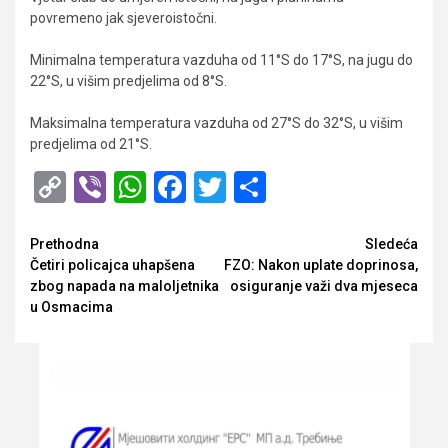
povremeno jak sjeveroistočni.
Minimalna temperatura vazduha od 11°S do 17°S, na jugu do
22°S, u višim predjelima od 8°S.
Maksimalna temperatura vazduha od 27°S do 32°S, u višim
predjelima od 21°S.
Copy
Viber
WhatsApp
Facebook
Twitter
Share
Link
Opširnije
Prethodna
Sledeća
Četiri policajca uhapšena
FZO: Nakon uplate doprinosa,
zbog napada na maloljetnika
osiguranje važi dva mjeseca
u Osmacima