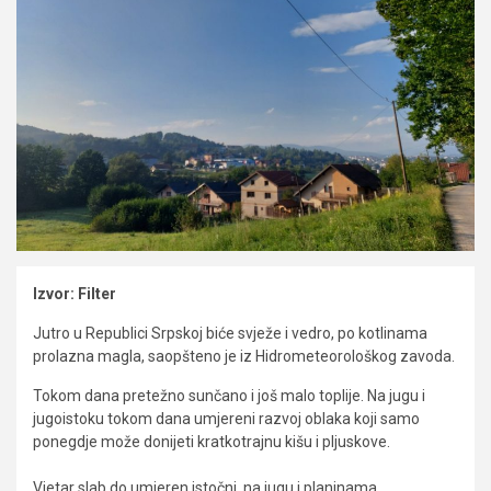
Izvor: Filter
Jutro u Republici Srpskoj biće svježe i vedro, po kotlinama
prolazna magla, saopšteno je iz Hidrometeorološkog zavoda.
Tokom dana pretežno sunčano i još malo toplije. Na jugu i
jugoistoku tokom dana umjereni razvoj oblaka koji samo
ponegdje može donijeti kratkotrajnu kišu i pljuskove.
Vjetar slab do umjeren istočni, na jugu i planinama