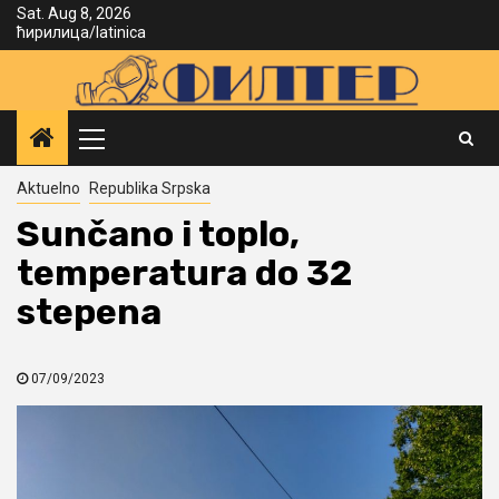
Skip
Sat. Aug 8, 2026
ћирилица
/
latinica
to
content
Primary
Menu
Aktuelno
Republika Srpska
Sunčano i toplo,
temperatura do 32
stepena
07/09/2023