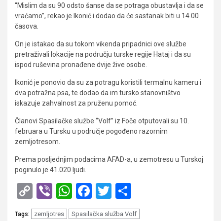
“Mislim da su 90 odsto šanse da se potraga obustavlja i da se
vraćamo”, rekao je Ikonić i dodao da će sastanak biti u 14.00
časova.
On je istakao da su tokom vikenda pripadnici ove službe
pretraživali lokacije na području turske regije Hataj i da su
ispod ruševina pronađene dvije žive osobe.
Ikonić je ponovio da su za potragu koristili termalnu kameru i
dva potražna psa, te dodao da im tursko stanovništvo
iskazuje zahvalnost za pruženu pomoć.
Članovi Spasilačke službe “Volf” iz Foče otputovali su 10.
februara u Tursku u područje pogođeno razornim
zemljotresom.
Prema posljednjim podacima AFAD-a, u zemotresu u Turskoj
poginulo je 41.020 ljudi.
Copy
Viber
WhatsApp
Facebook
Twitter
Share
Link
zemljotres
Spasilačka služba Volf
Tags: