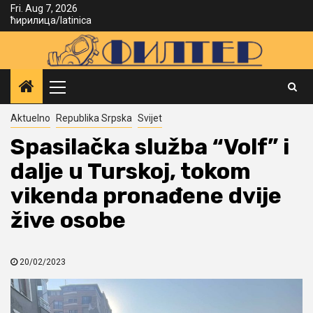
Skip
Fri. Aug 7, 2026
ћирилица
/
latinica
to
content
Primary
Menu
Aktuelno
Republika Srpska
Svijet
Spasilačka služba “Volf” i
dalje u Turskoj, tokom
vikenda pronađene dvije
žive osobe
20/02/2023