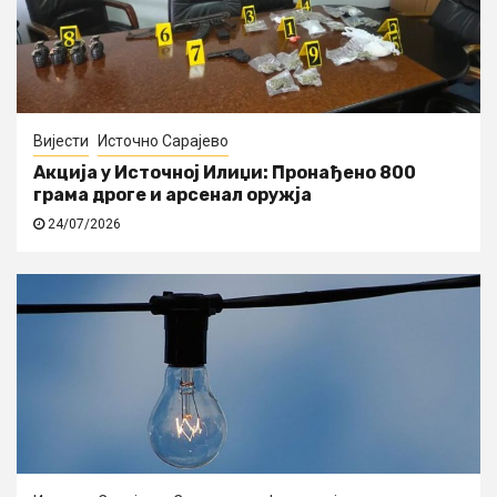
Вијести
Источно Сарајево
Акција у Источној Илиџи: Пронађено 800
грама дроге и арсенал оружја
24/07/2026