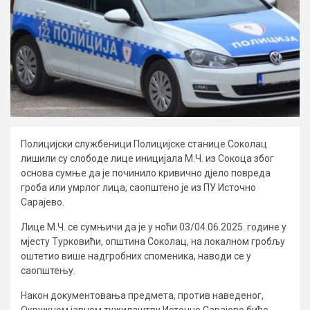
Полицијски службеници Полицијске станице Соколац
лишили су слободе лице иницијала М.Ч. из Сокоца због
основа сумње да је починило кривично дјело повреда
гроба или умрлог лица, саопштено је из ПУ Источно
Сарајево.
Лице М.Ч. се сумњичи да је у ноћи 03/04.06.2025. године у
мјесту Турковићи, општина Соколац, на локалном гробљу
оштетио више надгробних споменика, наводи се у
саопштењу.
Након документовања предмета, против наведеног,