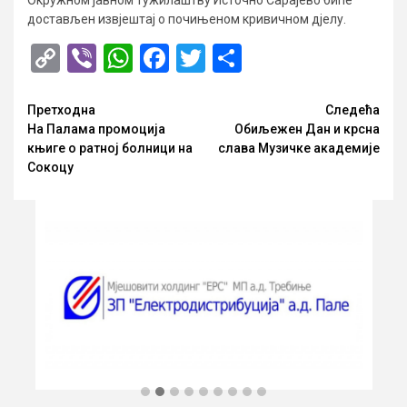
Окружном јавном тужилаштву Источно Сарајево биће
достављен извјештај о почињеном кривичном дјелу.
Copy
Viber
WhatsApp
Facebook
Twitter
Share
Link
Опширније
Претходна
Следећа
На Палама промоција
Обиљежен Дан и крсна
књиге о ратној болници на
слава Музичке академије
Сокоцу