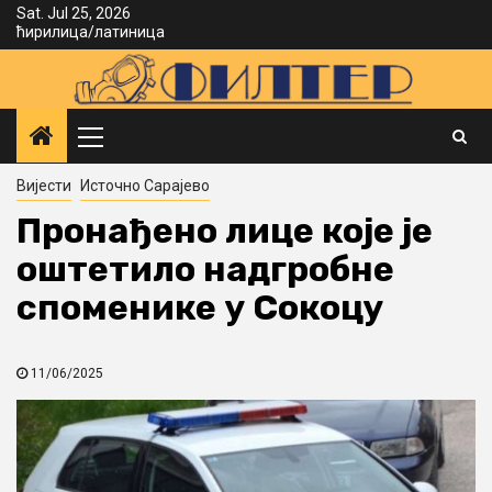
Skip
Sat. Jul 25, 2026
ћирилица
/
латиница
to
content
Primary
Menu
Вијести
Источно Сарајево
Пронађено лице које је
оштетило надгробне
споменике у Сокоцу
11/06/2025