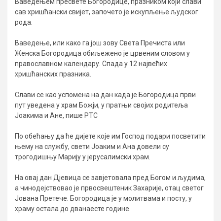
Ваведењем пресвете Богородице, празником који слави
сав хришћански свијет, започето је искупљење људског
рода.
Ваведење, или како га још зову Света Пречиста или
Женска Богородица обиљежено је црвеним словом у
православном календару. Спада у 12 највећих
хришћанских празника.
Слави се као успомена на дан када је Богородица први
пут уведена у храм Божји, у пратњи својих родитеља
Јоакима и Ане, пише РТС
По обећању да ће дијете које им Господ подари посветити
њему на службу, свети Јоаким и Ана довели су
трогодишњу Марију у јерусалимски храм.
На овај дан Дјевица се завјетовала пред Богом и људима,
а чинодејствовао је првосвештеник Захарије, отац светог
Јована Претече. Богородица је у молитвама и посту, у
храму остала до дванаесте године.