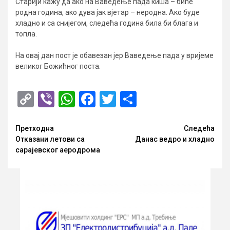
Старији кажу да ако на Ваведење пада киша – биће
родна година, ако дува јак вјетар – неродна. Ако буде
хладно и са снијегом, следећа година била би блага и
топла.
На овај дан пост је обавезан јер Ваведење пада у вријеме
великог Божићног поста.
Copy
Viber
WhatsApp
Facebook
Twitter
Share
Link
Опширније
Претходна
Следећа
Отказани летови са
Данас ведро и хладно
сарајевског аеродрома