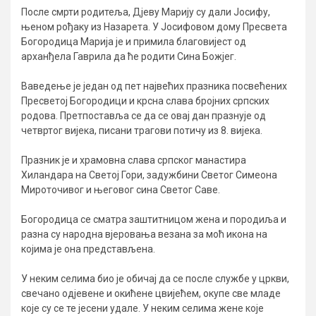
После смрти родитеља, Дјеву Марију су дали Јосифу,
њеном рођаку из Назарета. У Јосифовом дому Пресвета
Богородица Марија је и примила благовијест од
арханђела Гаврила да ће родити Сина Божјег.
Ваведење је један од пет највећих празника посвећених
Пресветој Богородици и крсна слава бројних српских
родова. Претпоставља се да се овај дан празнује од
четвртог вијека, писани трагови потичу из 8. вијека.
Празник је и храмовна слава српског манастира
Хиландара на Светој Гори, задужбини Светог Симеона
Мироточивог и његовог сина Светог Саве.
Богородица се сматра заштитницом жена и породиља и
разна су народна вјеровања везана за моћ икона на
којима је она представљена.
У неким селима био је обичај да се после службе у цркви,
свечано одјевене и окићене цвијећем, окупе све младе
које су се те јесени удале. У неким селима жене које