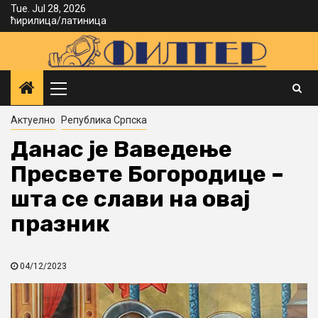
Skip
Tue. Jul 28, 2026
ћирилица
/
латиница
to
content
Primary
Menu
Актуелно
Република Српска
Данас је Ваведење
Пресвете Богородице –
шта се слави на овај
празник
04/12/2023