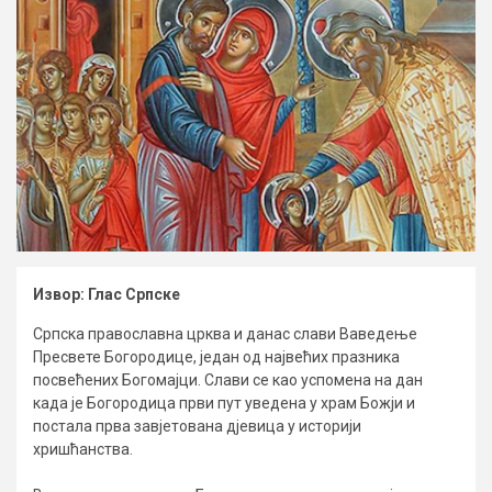
Извор: Глас Српске
Српска православна црква и данас слави Ваведење
Пресвете Богородице, један од највећих празника
посвећених Богомајци. Слави се као успомена на дан
када је Богородица први пут уведена у храм Божји и
постала прва завјетована дјевица у историји
хришћанства.