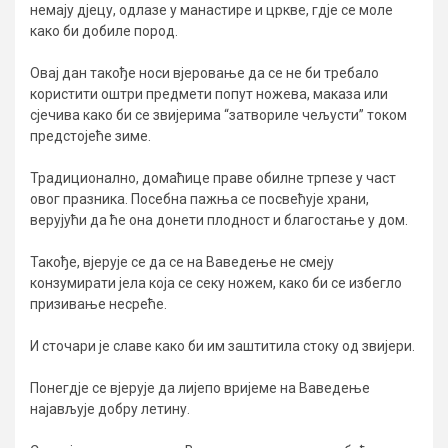
немају дјецу, одлазе у манастире и цркве, гдје се моле
како би добиле пород.
Овај дан такође носи вјеровање да се не би требало
користити оштри предмети попут ножева, маказа или
сјечива како би се звијерима “затвориле чељусти” током
предстојеће зиме.
Традиционално, домаћице праве обилне трпезе у част
овог празника. Посебна пажња се посвећује храни,
верујући да ће она донети плодност и благостање у дом.
Такође, вјерује се да се на Ваведење не смеју
конзумирати јела која се секу ножем, како би се избегло
призивање несреће.
И сточари је славе како би им заштитила стоку од звијери.
Понегдје се вјерује да лијепо вријеме на Ваведење
најављује добру летину.