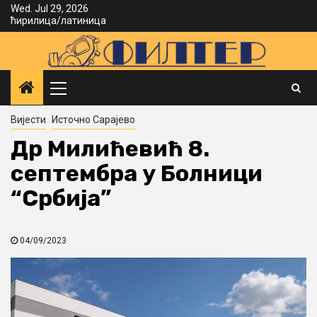
Skip
Wed. Jul 29, 2026
ћирилица
/
латиница
to
content
Primary
Menu
Вијести
Источно Сарајево
Др Милићевић 8.
септембра у Болници
“Србија”
04/09/2023