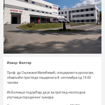
Извор: Филтер
Проф. др Сњежана Милићевић, специјалиста урологије,
обављаће прегледе пацијената 8. септембра од 14.00
часова.
Из Болнице подсјећају да је за преглед неопходна
упутница породичног љекара.