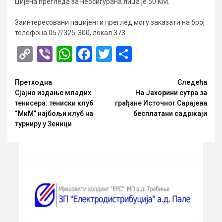
Цијена прегледа за неосигурана лица је 50 КМ.
Заинтересовани пацијенти преглед могу заказати на број
телефона 057/325-300, локал 373.
Copy
Viber
WhatsApp
Facebook
Twitter
Share
Link
Опширније
Претходна
Следећа
Сјајно издање младих
На Јахорини сутра за
тенисера: тениски клуб
грађане Источног Сарајева
“МиМ” најбољи клуб на
бесплатани садржаји
турниру у Зеници