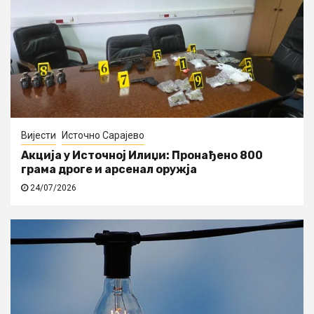
Вијести
Источно Сарајево
Акција у Источној Илиџи: Пронађено 800
грама дроге и арсенал оружја
24/07/2026