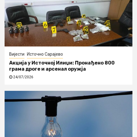
Вијести
Источно Сарајево
Акција у Источној Илиџи: Пронађено 800
грама дроге и арсенал оружја
24/07/2026