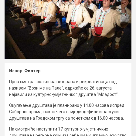
Извор: Филтер
Прва смотра фолклора ветерана и рекреативаца под
називом “Вози ме на Пале”, одржаће се 26. августа,
најавили из културно-умјетничког друштва “Младост”.
Окупљање друштава је планирано у 14.00 часова испред
Саборног храма, након чега слиједи дефиле и наступи
друштава на Градском тргу са почетком од 16.00 часова.
На смотри ће наступити 17 културно-умјетничких
друштава из региона који иза себе имају играчко искуство