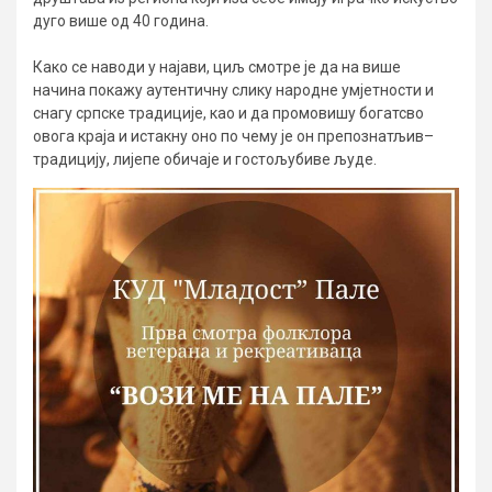
дуго више од 40 година.
Како се наводи у најави, циљ смотре је да на више
начина покажу аутентичну слику народне умјетности и
снагу српске традиције, као и да промовишу богатсво
овога краја и истакну оно по чему је он препознатљив–
традицију, лијепе обичаје и гостољубиве људе.