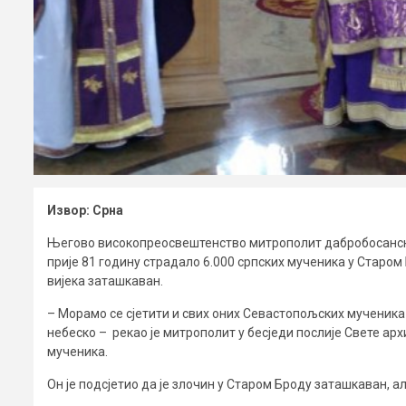
Извор: Срна
Његово високопреосвештенство митрополит дабробосански
прије 81 годину страдало 6.000 српских мученика у Старом 
вијека заташкаван.
– Морамо се сјетити и свих оних Севастопољских мученика 
небеско – рекао је митрополит у бесједи послије Свете арх
мученика.
Он је подсјетио да је злочин у Старом Броду заташкаван, а