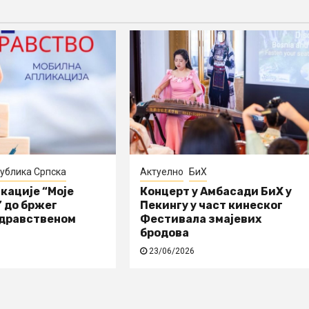
ублика Српска
Актуелно
БиХ
кације “Моје
Концерт у Амбасади БиХ у
 до бржег
Пекингу у част кинеског
здравственом
Фестивала змајевих
бродова
23/06/2026