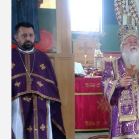
Актуелно
Републ
Путем апликац
бржег присту
30/06/2026