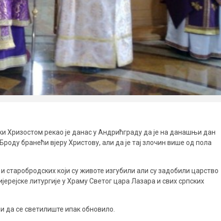
 Хризостом рекао је данас у Андрићграду да је на данашњи дан
Броду бранећи вјеру Христову, али да је тај злочин више од пола
и старобродских који су животе изгубили али су задобили царство
ијерејске литургије у Храму Светог цара Лазара и свих српских
ли да се светилиште ипак обновило.