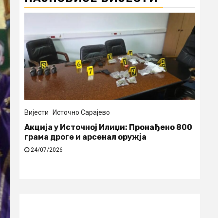
Вијести
Источно Сарајево
нас у функцији
Акција у Источној Илиџи: Прона
грама дроге и арсенал оружја
24/07/2026