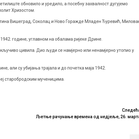
етилиште обновило и уредило, а посебну захвалност дугујемо
полит Хризостом.
пштина Вишеград, Соколац и Ново Горажде Младен Ђуревић, Милова
942. године, углавном на обалама ријеке Дрине.
скључиво цивила. Дио људи се намјерно или ненамјерно утопио у
не, али су убијања трајала и до почетка маја 1942.
зеј старобродским мученицима.
Следећ
Љетње рачунање времена од недјеље, 26. март