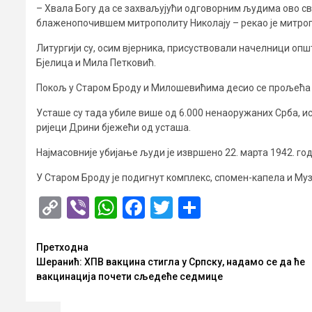
– Хвала Богу да се захваљујући одговорним људима ово св
блаженопочившем митрополиту Николају – рекао је митро
Литургији су, осим вјерника, присуствовали начелници о
Бјелица и Мила Петковић.
Покољ у Старом Броду и Милошевићима десио се прољећа 1
Усташе су тада убиле више од 6.000 ненаоружаних Срба, и
ријеци Дрини бјежећи од усташа.
Најмасовније убијање људи је извршено 22. марта 1942. годи
У Старом Броду је подигнут комплекс, спомен-капела и Му
Copy
Viber
WhatsApp
Facebook
Twitter
Share
Link
Опширније
Претходна
Шеранић: ХПВ вакцина стигла у Српску, надамо се да ће
вакцинација почети сљедеће седмице