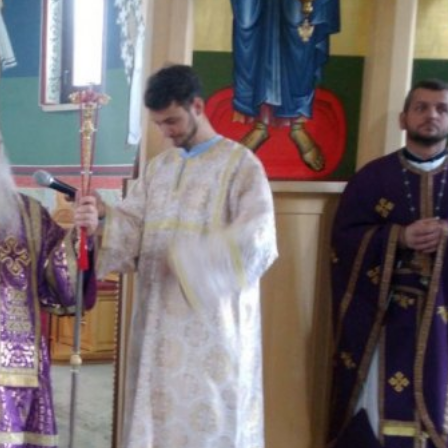
ика Српска
Вијести
Источно Сарајево
ије “Моје здравство” до
Пале: Кружни ток од да
па здравственом картону
24/07/2026