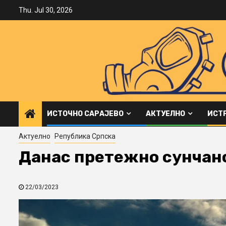
Skip
Thu. Jul 30, 2026
to
content
ИСТОЧНО САРАЈЕВО
АКТУЕЛНО
ИСТ
Актуелно
Република Српска
Данас претежно сунчано
22/03/2023