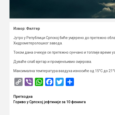
Извор: Филтер
Јутро у Републици Српској биће умјерено до претежно обла
Хидрометеролошког завода.
Током дана очекује се претежно сунчано и топлије време у
Дуваће слаб вјетар и промјенљивих смјерова.
Максимална температура ваздуха износиће од 15°С до 21°С
Copy
Viber
WhatsApp
Facebook
Twitter
Share
Link
Опширније
Претходна
Гориво у Српској јефтиније за 10 фенинга