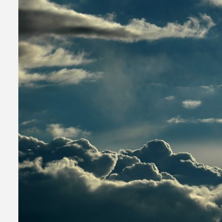
Актуелно
Република Српска
Путем апликације “Моје здр
бржег приступа здравствен
30/06/2026