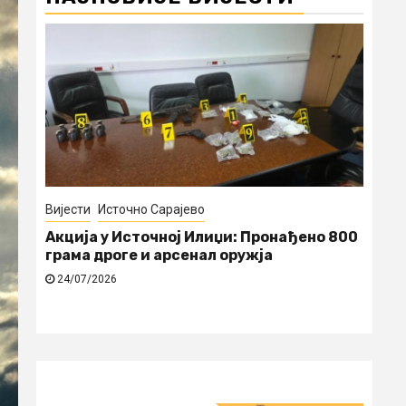
Вијести
Источно Сарајево
Ист
и
Акција у Источној Илиџи: Пронађено 800
Нај
грама дроге и арсенал оружја
24
24/07/2026