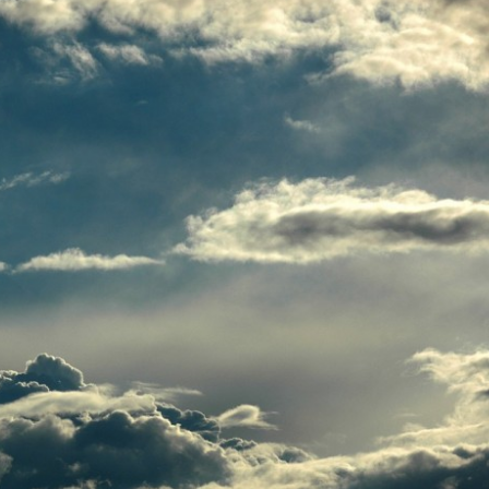
Вијести
Источно Сарајево
авство” до
Пале: Кружни ток од данас у функциј
ом картону
24/07/2026