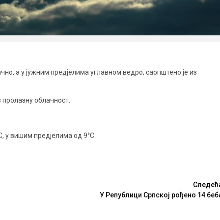
чно, а у јужним предјелима углавном ведро, саопштено је из
з пролазну облачност.
, у вишим предјелима од 9°С.
Следећ
У Републици Српској рођено 14 беб