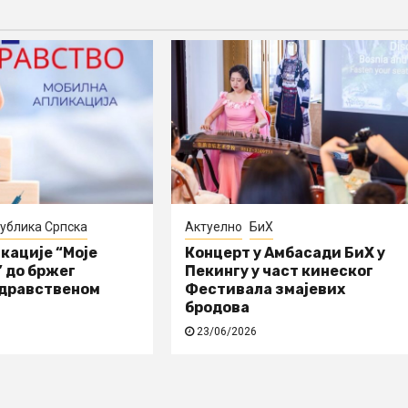
ублика Српска
Актуелно
БиХ
кације “Моје
Концерт у Амбасади БиХ у
 до бржег
Пекингу у част кинеског
здравственом
Фестивала змајевих
бродова
23/06/2026