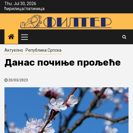
Skip
Thu. Jul 30, 2026
ћирилица
/
латиница
to
content
Primary
Menu
Актуелно
Република Српска
Данас почиње прољеће
20/03/2023