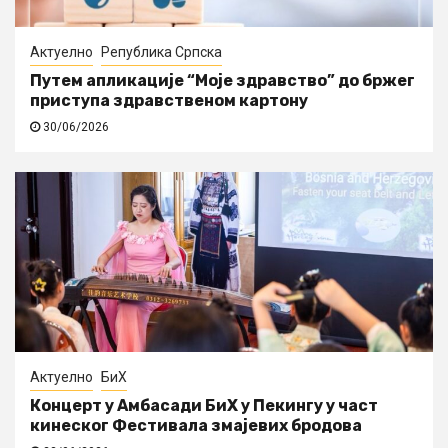
Актуелно
Република Српска
Путем апликације “Моје здравство” до бржег
приступа здравственом картону
30/06/2026
Актуелно
БиХ
Концерт у Амбасади БиХ у Пекингу у част
кинеског Фестивала змајевих бродова