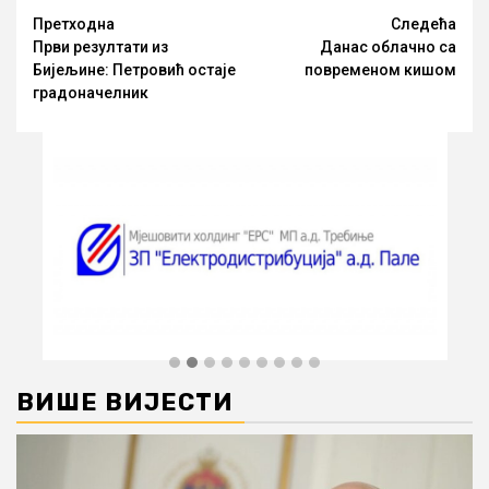
Опширније
Претходна
Следећа
Први резултати из
Данас облачно са
Бијељине: Петровић остаје
повременом кишом
градоначелник
ВИШЕ ВИЈЕСТИ