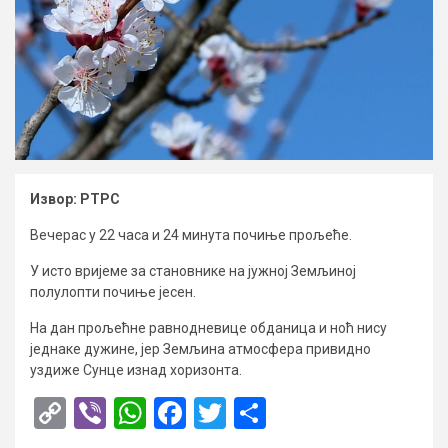
Извор: РТРС
Вечерас у 22 часа и 24 минута почиње прољеће.
У исто вријеме за становнике на јужној Земљиној
полулопти почиње јесен.
На дан прољећне равнодневице обданица и ноћ нису
једнаке дужине, јер Земљина атмосфера привидно
уздиже Сунце изнад хоризонта.
Copy
Viber
WhatsApp
Facebook
Twitter
Share
Link