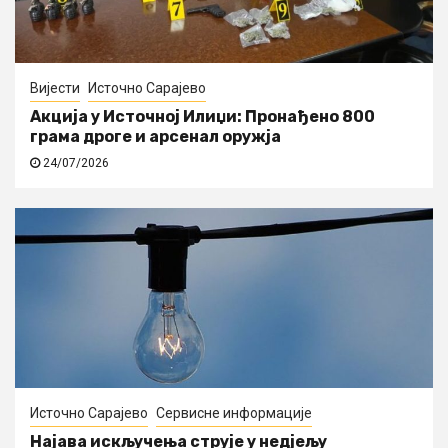
Вијести
Источно Сарајево
Акција у Источној Илиџи: Пронађено 800
грама дроге и арсенал оружја
24/07/2026
Источно Сарајево
Сервисне информације
Најава искључења струје у недјељу