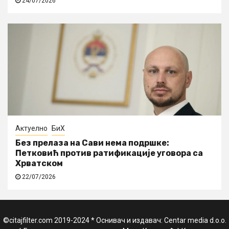
24/07/2026
Актуелно
БиХ
Без прелаза на Сави нема подршке:
Петковић против ратификације уговора са
Хрватском
22/07/2026
©citajfilter.com 2019-2024 * Оснивач и издавач: Centar media d.o.o.