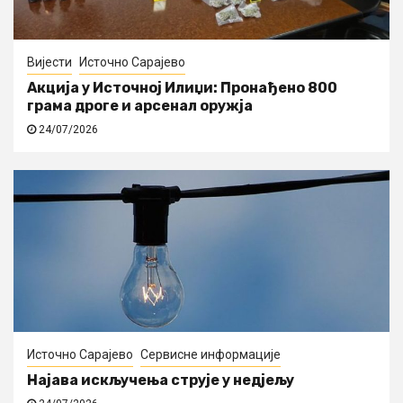
Вијести
Источно Сарајево
Акција у Источној Илиџи: Пронађено 800
грама дроге и арсенал оружја
24/07/2026
Источно Сарајево
Сервисне информације
Најава искључења струје у недјељу