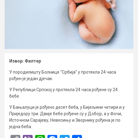
Извор: Филтер
У породилишту Болнице “Србија” у протекла 24 часа
рођен је један дјечак.
У Републици Српској у протекла 24 часа рођене су 24
бебе.
У Бањалуци је рођено десет беба, у Бијељини четири и у
Приједору три. Двије бебе рођене су у Добоју, а у Фочи,
Источном Сарајеву, Невесињу и Зворнику рођена је по
једна беба.