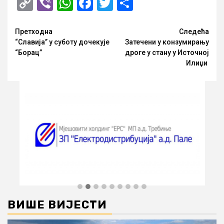
Copy
Viber
WhatsApp
Facebook
Twitter
Share
Link
Опширније
Претходна
Следећа
“Славија” у суботу дочекује
Затечени у конзумирању
“Борац”
дроге у стану у Источној
Илиџи
ВИШЕ ВИЈЕСТИ