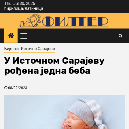
Skip
Thu. Jul 30, 2026
ћирилица
/
латиница
to
content
Primary
Menu
Вијести
Источно Сарајево
У Источном Сарајеву
рођена једна беба
08/02/2023