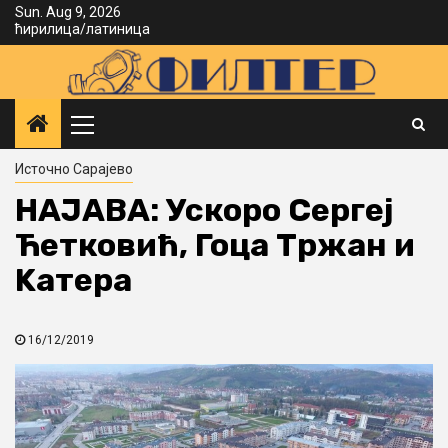
Skip
Sun. Aug 9, 2026
ћирилица
/
латиница
to
content
Primary
Menu
Источно Сарајево
НАЈАВА: Ускоро Сергеј
Ћетковић, Гоца Тржан и
Kатера
16/12/2019