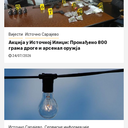
Вијести
Источно Сарајево
Акција у Источној Илиџи: Пронађено 800
грама дроге и арсенал оружја
24/07/2026
Источно Сарајево
Сервисне информације