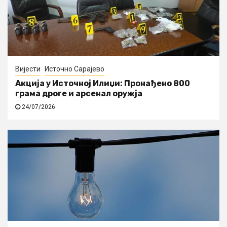
Вијести
Источно Сарајево
Акција у Источној Илиџи: Пронађено 800
грама дроге и арсенал оружја
24/07/2026