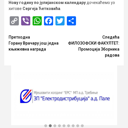
Нову годину по јулијанском календару
дочекаћемо уз
хитове
Сергеја Ћетковића
.
Copy
Viber
WhatsApp
Facebook
Twitter
Share
Link
Опширније
Претходна
Следећа
Горану Врачару још једна
ФИЛОЗОФСКИ ФАКУЛТЕТ:
књижевна награда
Промоција Зборника
радова