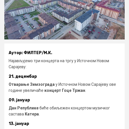
Аутор: ФИЛТЕР/М.К.
Најављујемо три концерта на тргу у Источном Новом
Сарајеву:
21. децембар
Отварање Зимзограда
у Источном Новом Сарајеву ове
године увеличаће
концерт Гоце Тржан
.
09. јануар
Дан Републике
биће обиљежен концертом музичког
састава
Kатера
.
13. јануар