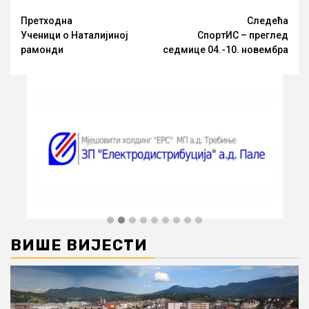
Link
Опширније
Претходна
Следећа
Ученици о Наталијиној
СпортИС – преглед
рамонди
седмице 04.-10. новембра
ВИШЕ ВИЈЕСТИ