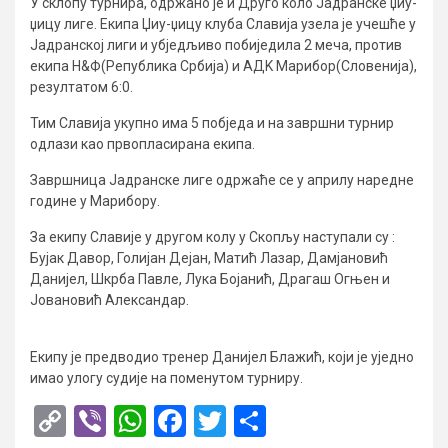
У склопу турнира, одржано је и Друго коло Јадранске џиу-
џицу лиге. Екипа Џиу-џицу клуба Славија узела је учешће у
Јадранској лиги и убједљиво побиједила 2 меча, против
екипа Н&Ф(Република Србија) и АДK Марибор(Словенија),
резултатом 6:0.
Тим Славија укупно има 5 побједа и на завршни турнир
одлази као првопласирана екипа.
Завршница Јадранске лиге одржаће се у априлу наредне
године у Марибору.
За екипу Славије у другом колу у Скопљу наступали су :
Бујак Давор, Голијан Дејан, Матић Лазар, Дамјановић
Данијел, Шкрба Павле, Лука Бојанић, Драгаш Огњен и
Јовановић Александар.
Екипу је предводио тренер Данијел Блажић, који је уједно
имао улогу судије на поменутом турниру.
Copy
Viber
WhatsApp
Facebook
Twitter
Share