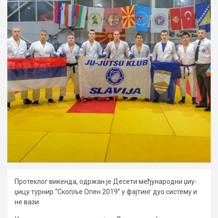
Протеклог викенда, одржан је Десети међународни џиу-
џицу турнир “Скопље Опен 2019” у фајтинг дуо систему и
не вази.