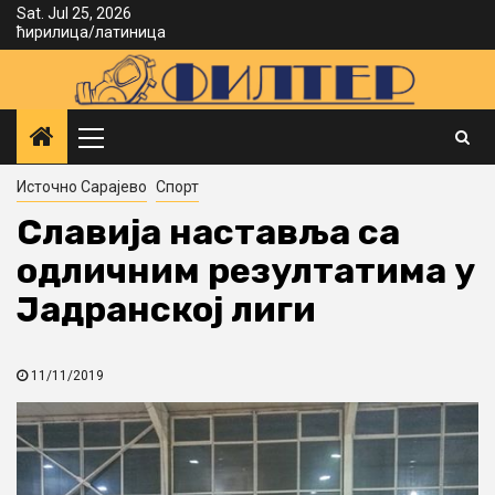
Skip
Sat. Jul 25, 2026
ћирилица
/
латиница
to
content
Primary
Menu
Источно Сарајево
Спорт
Славија наставља са
одличним резултатима у
Јадранској лиги
11/11/2019